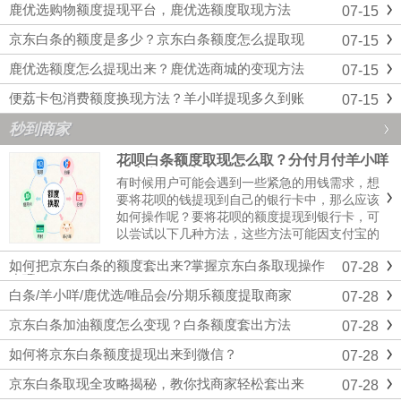
鹿优选购物额度提现平台，鹿优选额度取现方法
07-15
京东白条的额度是多少？京东白条额度怎么提取现
07-15
鹿优选额度怎么提现出来？鹿优选商城的变现方法
07-15
便荔卡包消费额度换现方法？羊小咩提现多久到账
07-15
秒到商家
花呗白条额度取现怎么取？分付月付羊小咩
额度套出来商家
有时候用户可能会遇到一些紧急的用钱需求，想
要将花呗的钱提现到自己的银行卡中，那么应该
如何操作呢？要将花呗的额度提现到银行卡，可
以尝试以下几种方法，这些方法可能因支付宝的
政策调整而有所变化，且并非所有用户都能使用
如何把京东白条的额度套出来?掌握京东白条取现操作
07-28
所有方法，如果你有取现需求，可以联系我们进
步骤
行咨询，我们会给你一个合规的取现方案。花呗
白条/羊小咩/鹿优选/唯品会/分期乐额度提取商家
07-28
白条额度取现商家...
京东白条加油额度怎么变现？白条额度套出方法
07-28
如何将京东白条额度提现出来到微信？
07-28
京东白条取现全攻略揭秘，教你找商家轻松套出来
07-28