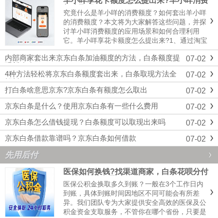
羊小咩享花卡额度怎么提出来?羊小咩消费
额度取现
究竟什么是羊小咩的消费额度？如何套出羊小咩
的消费额度？本文将为大家解答这些问题，并探
讨羊小咩消费额度的应用场景和如何合理利用
它。羊小咩享花卡额度怎么提出来?1、通过淘宝
店提出来：如果自己朋友有开淘宝店，那么可以
内部商家套出来京东白条加油额度的方法，白条额度提
07-02
就请朋友帮忙套出来享花卡，在朋友商店使用享
现新攻略
花卡刷一笔金额，然后朋友再将刷出的金额以转
4种方法轻松将京东白条额度套出来，白条取现方法全
07-02
账或现金的方式给到用户，那...
解析
打白条啥意思京东?京东白条有额度怎么取出
07-02
京东白条是什么？使用京东白条有一些什么费用
07-02
京东白条怎么借钱提现？白条额度可以取现出来吗
07-02
京东白条借款靠谱吗？京东白条如何借款
07-02
先用后付
医保如何换钱?找渠道商家，白条花呗分付
月付信用卡提取中介微信
医保公积金换取多久到账？一般在3个工作日内
到账‌，具体到账时间因地区不同可能会有所差
异。我们团队专为大家提供安全高效的医保及公
积金资金支取服务，不管你在哪个省份，只要是