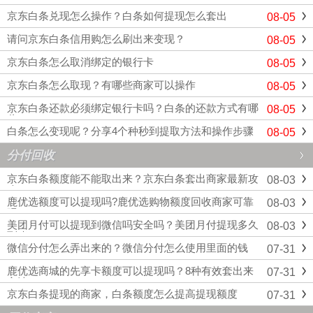
你在全国覆盖范围内，都可以联系我们帮你代办
京东白条兑现怎么操作？白条如何提现怎么套出
08-05
提取，这样医保账户里的余额就可以很快地变现
到账。我们团队的处理速度那是相当快的...
请问京东白条信用购怎么刷出来变现？
08-05
京东白条怎么取消绑定的银行卡
08-05
京东白条怎么取现？有哪些商家可以操作
08-05
京东白条还款必须绑定银行卡吗？白条的还款方式有哪
08-05
些
白条怎么变现呢？分享4个种秒到提取方法和操作步骤
08-05
分付回收
京东白条额度​能不能取出来？京东白条套出商家最新攻
08-03
略
鹿优选额度可以提现吗?鹿优选购物额度回收商家可靠
08-03
吗
美团月付可以提现到微信吗安全吗？美团月付提现多久
08-03
到账
微信分付怎么弄出来的？微信分付怎么使用里面的钱
07-31
鹿优选商城的先享卡额度可以提现吗？8种有效套出来
07-31
方法
京东白条提现的商家，白条额度怎么提高提现额度
07-31