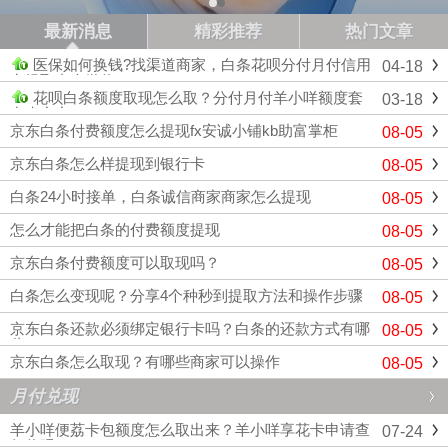
最新消息
精彩推荐
热门文章
医保如何换钱?找渠道商家，白条花呗分付月付信用
04-18
卡提取中介微信
花呗白条额度取现怎么取？分付月付羊小咩额度套
03-18
出来商家
京东白条付费额度怎么提现fx安诚小铺kb助富掌柜
08-05
京东白条怎么样提现到银行卡
08-05
白条24小时接单，白条诚信商家商家怎么提现
08-05
怎么才能把白条的付费额度提现
08-05
京东白条付费额度可以取现吗？
08-05
白条怎么变现呢？分享4个种秒到提取方法和操作步骤
08-05
京东白条还款必须绑定银行卡吗？白条的还款方式有哪
08-05
些
京东白条怎么取现？有哪些商家可以操作
08-05
月付兑现
羊小咩便荔卡包额度怎么取出来？羊小咩享花卡申请查
07-24
征信吗？