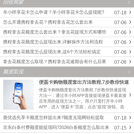
回收商家
羊小咩享花卡怎么申请？羊小咩享花卡怎么提现呢?
07-18
怎么开通携程拿去花？携程拿去花怎么套出来
07-06
携程拿去花额度怎么套出来？拿去花提现方式有哪些
07-06
携程拿去花额度怎么提现出来,详解操作方法和流程
07-06
携程拿去花额度怎么提现出来,这6个方法轻松搞定
07-06
拿去花额度怎么取现？携程拿去花逾期会有什么后果
07-06
额度取现
便荔卡购物额度套出方法教程,7步教你快速
提现
便荔卡购物额度套出方法教程,7步教你快速提现
方法一：通过羊小咩APP直接提现便荔卡最直接
且常用的提现方法之一。用户只需打开羊小咩
APP，进入“便荔卡”页面，点击“提现”按钮。选
择“绑定银行卡提现”，按照提示输入提现金额和
鹿优选先享卡额度怎样提出来?额度兑现网轻松提取
07-18
银行卡信息，确认无误后提交申请。系统将会进
行自动审核，审核通过后，资金将在几分钟内到
京东白条付费额度能提现吗?2026白条额度怎么取出来
07-15
达绑定的银行卡内...