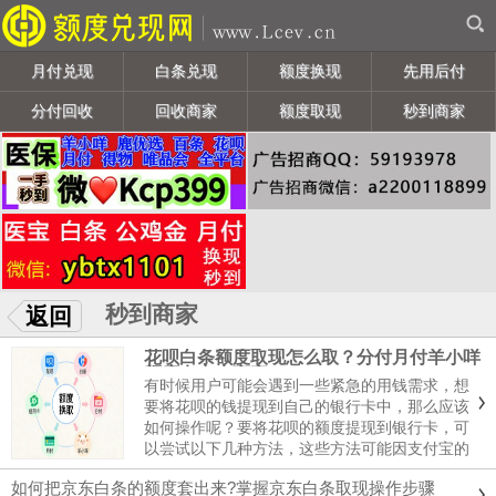
月付兑现
白条兑现
额度换现
先用后付
分付回收
回收商家
额度取现
秒到商家
秒到商家
返回
花呗白条额度取现怎么取？分付月付羊小咩
额度套出来商家
有时候用户可能会遇到一些紧急的用钱需求，想
要将花呗的钱提现到自己的银行卡中，那么应该
如何操作呢？要将花呗的额度提现到银行卡，可
以尝试以下几种方法，这些方法可能因支付宝的
政策调整而有所变化，且并非所有用户都能使用
如何把京东白条的额度套出来?掌握京东白条取现操作步骤
所有方法，如果你有取现需求，可以联系我们进