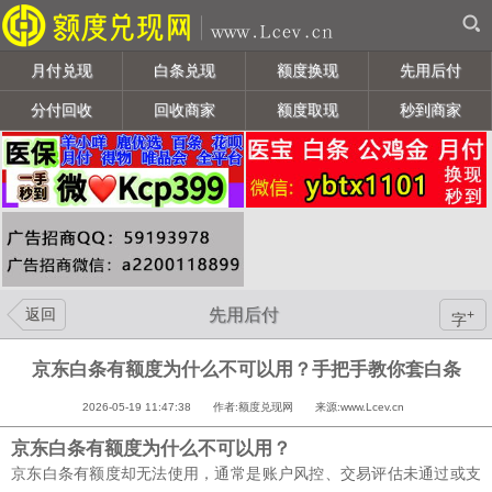
月付兑现
白条兑现
额度换现
先用后付
分付回收
回收商家
额度取现
秒到商家
返回
先用后付
+
字
京东白条有额度为什么不可以用？手把手教你套白条
2026-05-19 11:47:38 作者:额度兑现网 来源:www.Lcev.cn
京东白条有额度为什么不可以用？
京东白条有额度却无法使用，通常是‌账户风控、交易评估未通过或支