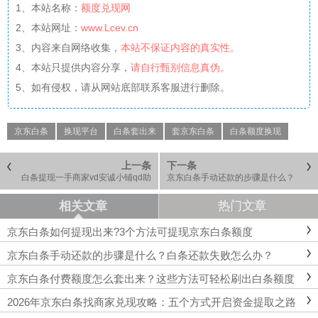
1、本站名称：
额度兑现网
2、本站网址：
www.Lcev.cn
3、内容来自网络收集，
本站不保证内容的真实性。
4、本站只提供内容分享，
请自行甄别信息真伪。
5、如有侵权，请从网站底部联系客服进行删除。
京东白条
换现平台
白条套出来
套京东白条
白条额度换现
上一条
下一条
白条提现一手商家vd安诚小铺qd助
京东白条手动还款的步骤是什么？
富掌柜
白条还款失败怎么办？
相关文章
热门文章
京东白条如何提现出来?3个方法可提现京东白条额度
京东白条手动还款的步骤是什么？白条还款失败怎么办？
京东白条付费额度怎么套出来？这些方法可轻松刷出白条额度
2026年京东白条找商家兑现攻略：五个方式开启资金提取之路