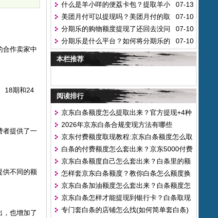
什么是羊小咩的便荔卡包？提取羊小
07-13
现？
美团月付可以提现吗？美团月付的取
07-10
咩便荔卡包额度的步骤
分期乐的购物额度提现了还回去没问
07-10
现方法
分期乐是什么平台？如何将分期乐的
07-10
题吧
的合作卖家中
额度变现？
本栏推荐
18期和24
阅读排行
京东白条额度怎么提取出来？官方提现+4种
2026年京东白条合规变现方法有哪些
合规套出方法
费者提供了一
京东付费额度取现教程:京东白条额度怎么取
白条的付费额度怎么套出来？京东5000付费
出来
京东白条额度自己怎么套出来？白条里的额
额度可以提现吗
提供不同的额
怎样套京东白条额度？教你白条怎么额度换
度怎么用
京东白条加油额度怎么套出来？白条额度怎
现出来
京东白条怎样才能提现到银行卡？白条取现
么刷出来的
专门套白条的店铺怎么找(如何简单套白条)
怎么取不了呀
出，也增加了