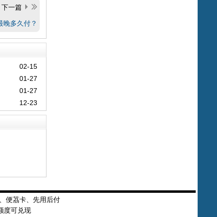
下一篇
最晚多久付？
02-15
01-27
01-27
12-23
、便茘卡、先用后付
额度可兑现