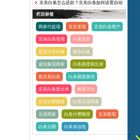
京东白条怎么还款？京东白条如何设置自动
还款？
栏目标签
商家代提现
京东变现
京东白条商户
京东白条变现
白条京东
提现京东白条
刷出白条
诚信换现商家
白条额度刷出来
套京东白条
白条额度换现
京东白条套出来
换现平台
京东付费额度
白条兑现商家
兑现商家
白条付费额度
京东取现
白条分期
白条加油包